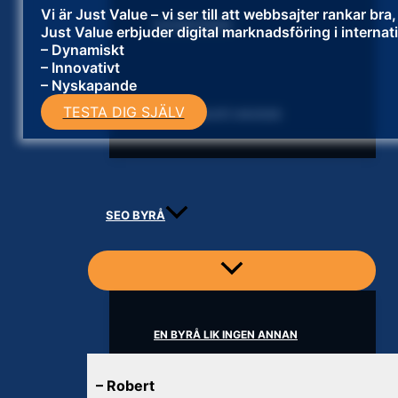
Vi är Just Value – vi ser till att webbsajter rankar b
DATAINTRÅNG
Just Value erbjuder digital marknadsföring i internat
– Dynamiskt
– Innovativt
– Nyskapande
TESTA DIG SJÄLV
HAR DU BLIVIT HACKAD
SEO BYRÅ
EN BYRÅ LIK INGEN ANNAN
–
Robert