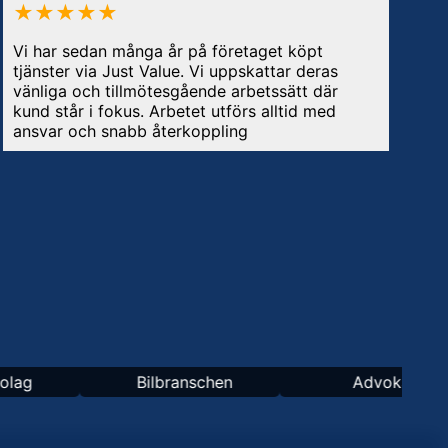
★★★★★
★
Vi har sedan många år på företaget köpt
Jag 
tjänster via Just Value. Vi uppskattar deras
Valu
vänliga och tillmötesgående arbetssätt där
effe
kund står i fokus. Arbetet utförs alltid med
för 
ansvar och snabb återkoppling
vill
väld
emot
Mats
Bilbranschen
Advokat