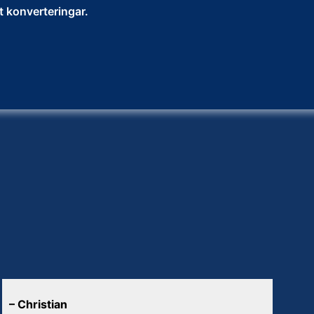
t konverteringar.
–
Christian
–
An