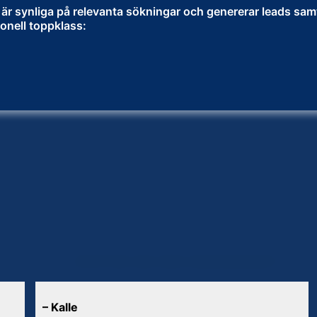
ra, är synliga på relevanta sökningar och genererar leads sam
ionell toppklass:
RÖSTER OM VÅR VERKSAMHET
–
Kalle