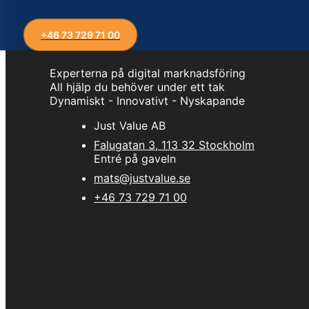
+46 73 729 71 00
Experterna på digital marknadsföring
All hjälp du behöver under ett tak
Dynamiskt - Innovativt - Nyskapande
Just Value AB
Falugatan 3, 113 32 Stockholm
Entré på gaveln
mats@justvalue.se
+46 73 729 71 00