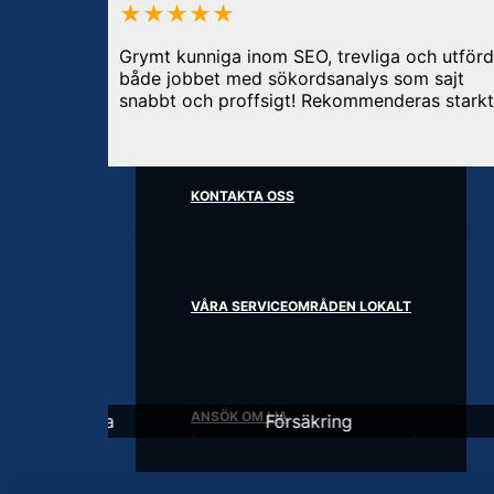
★★★★★
OM OSS
Grymt kunniga inom SEO, trevliga och utför
både jobbet med sökordsanalys som sajt
snabbt och proffsigt! Rekommenderas starkt
KONTAKTA OSS
SEO & DIGITAL MARKNADSFÖRING I PRAKTI
VÅRA SERVICEOMRÅDEN LOKALT
ANSÖK OM LIA
ia
Försäkring
Event