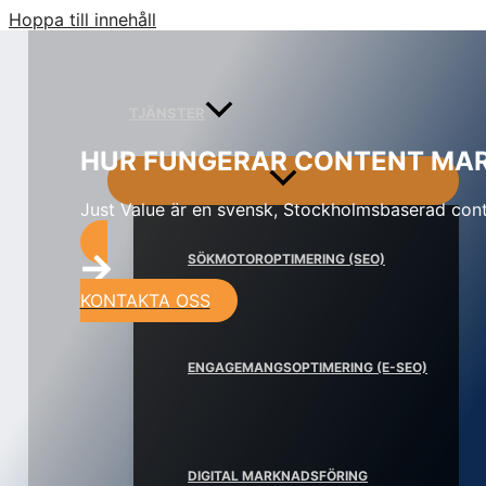
Hoppa till innehåll
TJÄNSTER
HUR FUNGERAR CONTENT MA
Just Value är en svensk, Stockholmsbaserad cont
SÖKMOTOROPTIMERING (SEO)
KONTAKTA OSS
ENGAGEMANGSOPTIMERING (E-SEO)
DIGITAL MARKNADSFÖRING