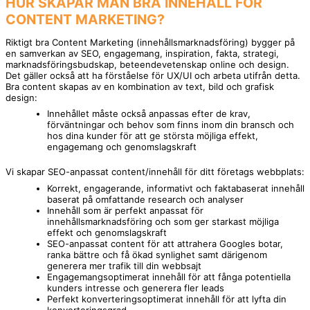
HUR SKAPAR MAN BRA INNEHÅLL FÖR
CONTENT MARKETING?
Riktigt bra Content Marketing (innehållsmarknadsföring) bygger på
en samverkan av SEO, engagemang, inspiration, fakta, strategi,
marknadsföringsbudskap, beteendevetenskap online och design.
Det gäller också att ha förståelse för UX/UI och arbeta utifrån detta.
Bra content skapas av en kombination av text, bild och grafisk
design:
Innehållet måste också anpassas efter de krav,
förväntningar och behov som finns inom din bransch och
hos dina kunder för att ge största möjliga effekt,
engagemang och genomslagskraft
Vi skapar SEO-anpassat content/innehåll för ditt företags webbplats:
Korrekt, engagerande, informativt och faktabaserat innehåll
baserat på omfattande research och analyser
Innehåll som är perfekt anpassat för
innehållsmarknadsföring och som ger starkast möjliga
effekt och genomslagskraft
SEO-anpassat content för att attrahera Googles botar,
ranka bättre och få ökad synlighet samt därigenom
generera mer trafik till din webbsajt
Engagemangsoptimerat innehåll för att fånga potentiella
kunders intresse och generera fler leads
Perfekt konverteringsoptimerat innehåll för att lyfta din
konverteringsgrad