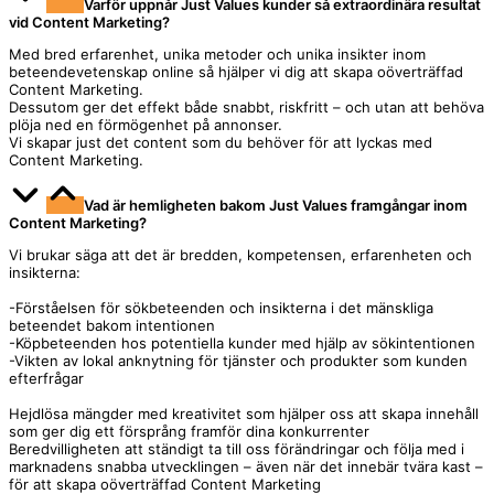
Varför uppnår Just Values kunder så extraordinära resultat
vid Content Marketing?
Med bred erfarenhet, unika metoder och unika insikter inom
beteendevetenskap online så hjälper vi dig att skapa oöverträffad
Content Marketing.
Dessutom ger det effekt både snabbt, riskfritt – och utan att behöva
plöja ned en förmögenhet på annonser.
Vi skapar just det content som du behöver för att lyckas med
Content Marketing.
Vad är hemligheten bakom Just Values framgångar inom
Content Marketing?
Vi brukar säga att det är bredden, kompetensen, erfarenheten och
insikterna:
-Förståelsen för sökbeteenden och insikterna i det mänskliga
beteendet bakom intentionen
-Köpbeteenden hos potentiella kunder med hjälp av sökintentionen
-Vikten av lokal anknytning för tjänster och produkter som kunden
efterfrågar
Hejdlösa mängder med kreativitet som hjälper oss att skapa innehåll
som ger dig ett försprång framför dina konkurrenter
Beredvilligheten att ständigt ta till oss förändringar och följa med i
marknadens snabba utvecklingen – även när det innebär tvära kast –
för att skapa oöverträffad Content Marketing