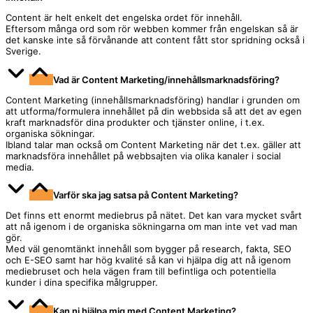
Content är helt enkelt det engelska ordet för innehåll.
Eftersom många ord som rör webben kommer från engelskan så är
det kanske inte så förvånande att content fått stor spridning också i
Sverige.
Vad är Content Marketing/innehållsmarknadsföring?
Content Marketing (innehållsmarknadsföring) handlar i grunden om
att utforma/formulera innehållet på din webbsida så att det av egen
kraft marknadsför dina produkter och tjänster online, i t.ex.
organiska sökningar.
Ibland talar man också om Content Marketing när det t.ex. gäller att
marknadsföra innehållet på webbsajten via olika kanaler i social
media.
Varför ska jag satsa på Content Marketing?
Det finns ett enormt mediebrus på nätet. Det kan vara mycket svårt
att nå igenom i de organiska sökningarna om man inte vet vad man
gör.
Med väl genomtänkt innehåll som bygger på research, fakta, SEO
och E-SEO samt har hög kvalité så kan vi hjälpa dig att nå igenom
mediebruset och hela vägen fram till befintliga och potentiella
kunder i dina specifika målgrupper.
Kan ni hjälpa mig med Content Marketing?