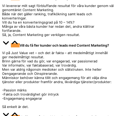
Vi levererar milt sagt förbluffande resultat för våra kunder genom väl
genomtänkt Content Marketing.
Både när det gäller ranking, trafikökning samt leads och
konverteringar.
Vill du ha en konverteringsgrad på 10 – 14%?
Många av våra bästa kunder har redan det, andra klättrar
fortfarande.
Så, ja, Content Marketing ger verkligen resultat.
Vill du få fler kunder och leads med Content Marketing?
Vi på Just Value vet – och det är fakta – att medelmåttigt innehåll
ger medelmåttigt resultat.
Brinn gärna för vad du gör, var engagerad, var passionerad
Var informativ, var faktabaserad, var trovärdig.
Men var aldrig någonsin medioker och slätstruken. Inte heller
Oengagerande och Oinspirerande.
Människor behöver känna tillit och engagemang för att välja dina
tjänster eller produkter framför andra, likvärdiga tjänster/produkter:
-Passion märks
-Fakta och trovärdighet gör intryck
-Engagemang engagerar
Så enkelt är det.