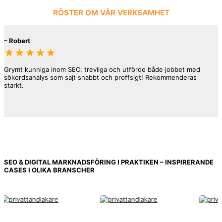
RÖSTER OM VÅR VERKSAMHET
–
Robert
★★★★★
Grymt kunniga inom SEO, trevliga och utförde både jobbet med
sökordsanalys som sajt snabbt och proffsigt! Rekommenderas
starkt.
–
Kalle
★★★★★
SEO & DIGITAL MARKNADSFÖRING I PRAKTIKEN – INSPIRERANDE
CASES I OLIKA BRANSCHER
Lämnade över hanteringen av både sajt som SEO för 2 st sajter.
Mats är en mycket trevlig och kunnig sökspecialist med ett gäng
bakom sig. Han var även vänlig och satte upp ytterligare sidor i
sajten trots att han inte tog betalt för det, så att det skulle bli
lättare att få effekt. Vilket det gjorde efter knappt några veckor
efteråt! Tack för bra samarbete och resultat!