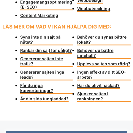
Webbdesign
Engagemangsoptimering
(E-SEO)
Webbutveckling
Content Marketing
LÄS MER OM VAD VI KAN HJÄLPA DIG MED:
Syns inte din sajt på
Behöver du synas bättre
nätet?
lokalt?
Rankar din sajt för dåligt?
Behöver du bättre
innehåll?
Genererar sajten inte
trafik?
Upplevs sajten som rörig?
Genererar sajten inga
Ingen effekt av ditt SEO-
leads?
arbete?
Får du inga
Har du blivit hackad?
konverteringar?
Sjunker sajten i
Är din sida tungladdad?
rankningen?