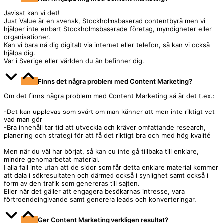
Javisst kan vi det!
Just Value är en svensk, Stockholmsbaserad contentbyrå men vi
hjälper inte enbart Stockholmsbaserade företag, myndigheter eller
organisationer.
Kan vi bara nå dig digitalt via internet eller telefon, så kan vi också
hjälpa dig.
Var i Sverige eller världen du än befinner dig.
Finns det några problem med Content Marketing?
Om det finns några problem med Content Marketing så är det t.ex.:
-Det kan upplevas som svårt om man känner att men inte riktigt vet
vad man gör
-Bra innehåll tar tid att utveckla och kräver omfattande research,
planering och strategi för att få det riktigt bra och med hög kvalité
Men när du väl har börjat, så kan du inte gå tillbaka till enklare,
mindre genomarbetat material.
I alla fall inte utan att de sidor som får detta enklare material kommer
att dala i sökresultaten och därmed också i synlighet samt också i
form av den trafik som genereras till sajten.
Eller när det gäller att engagera besökarnas intresse, vara
förtroendeingivande samt generera leads och konverteringar.
Ger Content Marketing verkligen resultat?