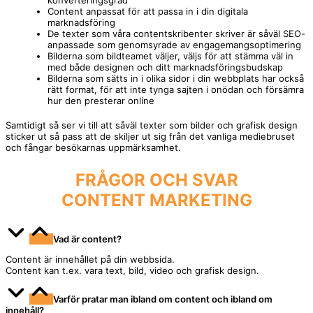
Content anpassat för att passa in i din digitala
marknadsföring
De texter som våra contentskribenter skriver är såväl SEO-
anpassade som genomsyrade av engagemangsoptimering
Bilderna som bildteamet väljer, väljs för att stämma väl in
med både designen och ditt marknadsföringsbudskap
Bilderna som sätts in i olika sidor i din webbplats har också
rätt format, för att inte tynga sajten i onödan och försämra
hur den presterar online
Samtidigt så ser vi till att såväl texter som bilder och grafisk design
sticker ut så pass att de skiljer ut sig från det vanliga mediebruset
och fångar besökarnas uppmärksamhet.
FRÅGOR OCH SVAR
CONTENT MARKETING
Vad är content?
Content är innehållet på din webbsida.
Content kan t.ex. vara text, bild, video och grafisk design.
Varför pratar man ibland om content och ibland om
innehåll?