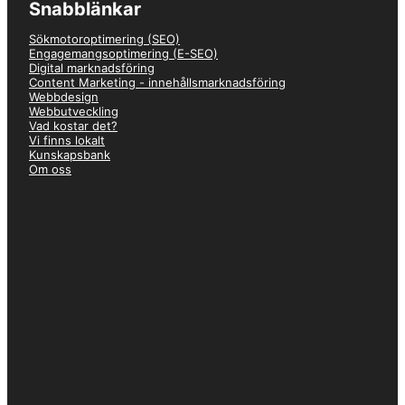
Snabblänkar
–
Emil
Sökmotoroptimering (SEO)
★★★★★
Engagemangsoptimering (E-SEO)
Digital marknadsföring
Väldigt nöjd! Hade ett behov av bygga om sajten med effektiv SEO
Content Marketing - innehållsmarknadsföring
och hade hört talas om Just Value från bekanta. Blev väldigt
Webbdesign
trevligt bemött och det var tydligt att de var både duktiga,
Webbutveckling
effektiva och gjorde jobbet med noggrannhet. Rekommenderar!
Vad kostar det?
Vi finns lokalt
Kunskapsbank
Om oss
–
Olle
★★★★★
Väldigt behagliga att arbeta med. Ser fram emot att fortsätta ett
gott samarbete med Just Value framöver.