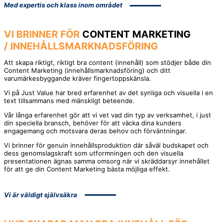
Med expertis och klass inom området
VI BRINNER FÖR
CONTENT MARKETING
/
INNEHÅLLSMARKNADSFÖRING
Att skapa riktigt, riktigt bra content (innehåll) som stödjer både din
Content Marketing (innehållsmarknadsföring) och ditt
varumärkesbyggande kräver fingertoppskänsla.
Vi på Just Value har bred erfarenhet av det synliga och visuella i en
text tillsammans med mänskligt beteende.
Vår långa erfarenhet gör att vi vet vad din typ av verksamhet, i just
din speciella bransch, behöver för att väcka dina kunders
engagemang och motsvara deras behov och förväntningar.
Vi brinner för genuin innehållsproduktion där såväl budskapet och
dess genomslagskraft som utformningen och den visuella
presentationen ägnas samma omsorg när vi skräddarsyr innehållet
för att ge din Content Marketing bästa möjliga effekt.
Vi är väldigt självsäkra