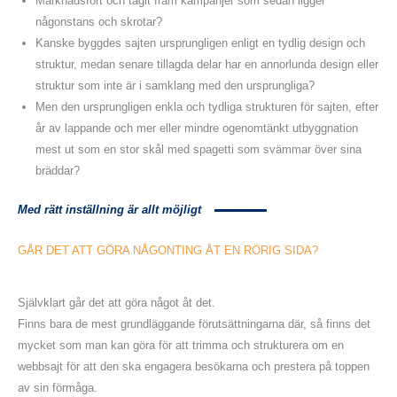
Marknadsfört och tagit fram kampanjer som sedan ligger
någonstans och skrotar?
Kanske byggdes sajten ursprungligen enligt en tydlig design och
struktur, medan senare tillagda delar har en annorlunda design eller
struktur som inte är i samklang med den ursprungliga?
Men den ursprungligen enkla och tydliga strukturen för sajten, efter
år av lappande och mer eller mindre ogenomtänkt utbyggnation
mest ut som en stor skål med spagetti som svämmar över sina
bräddar?
Med rätt inställning är allt möjligt
GÅR DET ATT GÖRA NÅGONTING ÅT EN
RÖRIG
SIDA?
Självklart går det att göra något åt det.
Finns bara de mest grundläggande förutsättningarna där, så finns det
mycket som man kan göra för att trimma och strukturera om en
webbsajt för att den ska engagera besökarna och prestera på toppen
av sin förmåga.