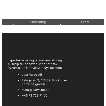
efteråt! Tack för bra samarbete och resultat!
–
Christian
Försäkring
Event
★★★★★
Vi har sedan många år på företaget köpt tjänster via Just Value. Vi
uppskattar deras vänliga och tillmötesgående arbetssätt där kund
står i fokus. Arbetet utförs alltid med ansvar och snabb
återkoppling
Experterna på digital marknadsföring
All hjälp du behöver under ett tak
Dynamiskt - Innovativt - Nyskapande
–
Anne
Just Value AB
★★★★★
Falugatan 3, 113 32 Stockholm
Jag är alltid blivit nöjd när jag anlitat Just Value i mina olika bolag.
Entré på gaveln
De jobbar snabbt och effektivt med utmärkta resultat. De är
mats@justvalue.se
lyhörda för mina behov samt visar hänsyn för vad vi vill ha. Deras
personal är snabba, kunniga och väldigt behagliga att arbeta med.
+46 73 729 71 00
Ser fram emot att fortsätta ett gott samarbete med Mats och Just
Value framöver.