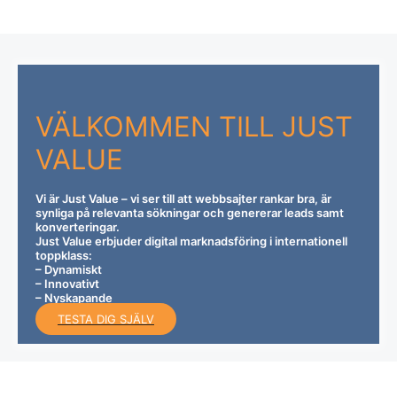
VÄLKOMMEN TILL
JUST
VALUE
Vi är Just Value – vi ser till att webbsajter rankar bra, är
synliga på relevanta sökningar och genererar leads samt
konverteringar.
Just Value erbjuder digital marknadsföring i internationell
toppklass:
– Dynamiskt
– Innovativt
– Nyskapande
TESTA DIG SJÄLV