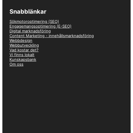
Snabblänkar
–
Emil
Sökmotoroptimering (SEO)
★★★★★
Engagemangsoptimering (E-SEO)
Digital marknadsföring
Väldigt nöjd! Hade ett behov av bygga om sajten med effektiv SEO
Content Marketing - innehållsmarknadsföring
och hade hört talas om Just Value från bekanta. Blev väldigt
Webbdesign
trevligt bemött och det var tydligt att de var både duktiga,
Webbutveckling
effektiva och gjorde jobbet med noggrannhet. Rekommenderar!
Vad kostar det?
Vi finns lokalt
Kunskapsbank
Om oss
–
Olle
★★★★★
Väldigt behagliga att arbeta med. Ser fram emot att fortsätta ett
gott samarbete med Just Value framöver.