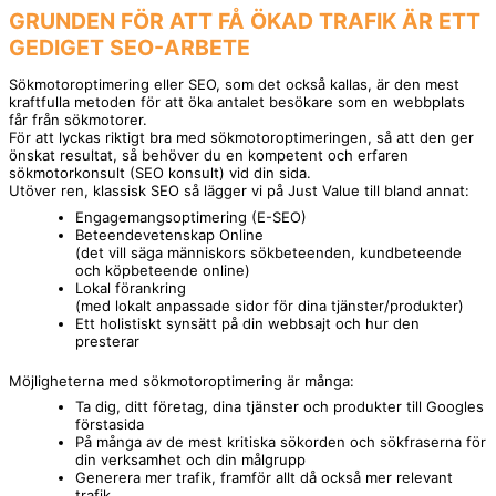
GRUNDEN FÖR ATT FÅ ÖKAD
TRAFIK
ÄR ETT
GEDIGET SEO-ARBETE
Sökmotoroptimering eller SEO, som det också kallas, är den mest
kraftfulla metoden för att öka antalet besökare som en webbplats
får från sökmotorer.
För att lyckas riktigt bra med sökmotoroptimeringen, så att den ger
önskat resultat, så behöver du en kompetent och erfaren
sökmotorkonsult (SEO konsult) vid din sida.
Utöver ren, klassisk SEO så lägger vi på Just Value till bland annat:
Engagemangsoptimering (E-SEO)
Beteendevetenskap Online
(det vill säga människors sökbeteenden, kundbeteende
och köpbeteende online)
Lokal förankring
(med lokalt anpassade sidor för dina tjänster/produkter)
Ett holistiskt synsätt på din webbsajt och hur den
presterar
Möjligheterna med sökmotoroptimering är många:
Ta dig, ditt företag, dina tjänster och produkter till Googles
förstasida
På många av de mest kritiska sökorden och sökfraserna för
din verksamhet och din målgrupp
Generera mer trafik, framför allt då också mer relevant
trafik