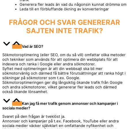
Generera fler leads än vad du någonsin kunnat drömma om
Leda till en förbluffande ökning av konverteringar
FRÅGOR OCH SVAR
GENERERAR
SAJTEN INTE TRAFIK?
Vad är SEO?
Sökmotoroptimering (eller SEO, om du så vill) omfattar olika metoder
och tekniker som används för att optimera din webbplats för att
indexera och ranka i Google eller andra sökmotorer.
Syftet med optimeringen är att din webbsajt ska bli mer
sökmotorvänlig och därmed få bättre förutsättningar att ranka högt i
sökningar på sökmotorer som t.ex. Google.
Sökmotoroptimeringen ger dig långsiktig ökande trafik från Google
och andra sökmototorer, vilket genererar fler leads och därmed
också ökande lönsamhet.
Kan jag få mer trafik genom annonser och kampanjer i
sociala medier?
Svaret på den frågan är tveklöst ja.
Annonser och kampanjer på t.ex. Facebook, YouTube eller andra
sociala medier väcker självklart en omfattande nyfikenhet och