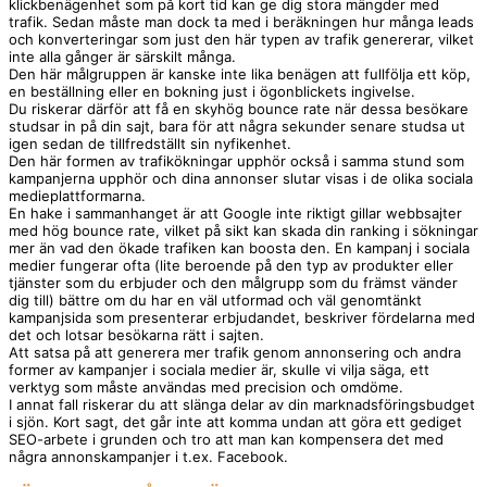
klickbenägenhet som på kort tid kan ge dig stora mängder med
trafik. Sedan måste man dock ta med i beräkningen hur många leads
och konverteringar som just den här typen av trafik genererar, vilket
inte alla gånger är särskilt många.
Den här målgruppen är kanske inte lika benägen att fullfölja ett köp,
en beställning eller en bokning just i ögonblickets ingivelse.
Du riskerar därför att få en skyhög bounce rate när dessa besökare
studsar in på din sajt, bara för att några sekunder senare studsa ut
igen sedan de tillfredställt sin nyfikenhet.
Den här formen av trafikökningar upphör också i samma stund som
kampanjerna upphör och dina annonser slutar visas i de olika sociala
medieplattformarna.
En hake i sammanhanget är att Google inte riktigt gillar webbsajter
med hög bounce rate, vilket på sikt kan skada din ranking i sökningar
mer än vad den ökade trafiken kan boosta den. En kampanj i sociala
medier fungerar ofta (lite beroende på den typ av produkter eller
tjänster som du erbjuder och den målgrupp som du främst vänder
dig till) bättre om du har en väl utformad och väl genomtänkt
kampanjsida som presenterar erbjudandet, beskriver fördelarna med
det och lotsar besökarna rätt i sajten.
Att satsa på att generera mer trafik genom annonsering och andra
former av kampanjer i sociala medier är, skulle vi vilja säga, ett
verktyg som måste användas med precision och omdöme.
I annat fall riskerar du att slänga delar av din marknadsföringsbudget
i sjön. Kort sagt, det går inte att komma undan att göra ett gediget
SEO-arbete i grunden och tro att man kan kompensera det med
några annonskampanjer i t.ex. Facebook.