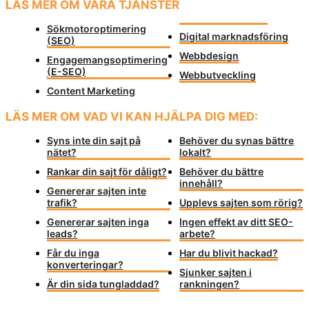
LÄS MER OM VÅRA TJÄNSTER
Sökmotoroptimering
Digital marknadsföring
(SEO)
Webbdesign
Engagemangsoptimering
(E-SEO)
Webbutveckling
Content Marketing
LÄS MER OM VAD VI KAN HJÄLPA DIG MED:
Syns inte din sajt på
Behöver du synas bättre
nätet?
lokalt?
Rankar din sajt för dåligt?
Behöver du bättre
innehåll?
Genererar sajten inte
trafik?
Upplevs sajten som rörig?
Genererar sajten inga
Ingen effekt av ditt SEO-
leads?
arbete?
Får du inga
Har du blivit hackad?
konverteringar?
Sjunker sajten i
Är din sida tungladdad?
rankningen?