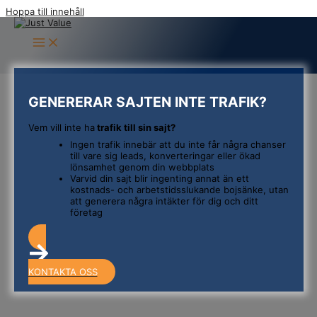
Hoppa till innehåll
GENERERAR SAJTEN INTE TRAFIK?
Vem vill inte ha
trafik till sin sajt?
Ingen trafik innebär att du inte får några chanser
till vare sig leads, konverteringar eller ökad
lönsamhet genom din webbplats
Varvid din sajt blir ingenting annat än ett
kostnads- och arbetstidsslukande bojsänke, utan
att generera några intäkter för dig och ditt
företag
KONTAKTA OSS