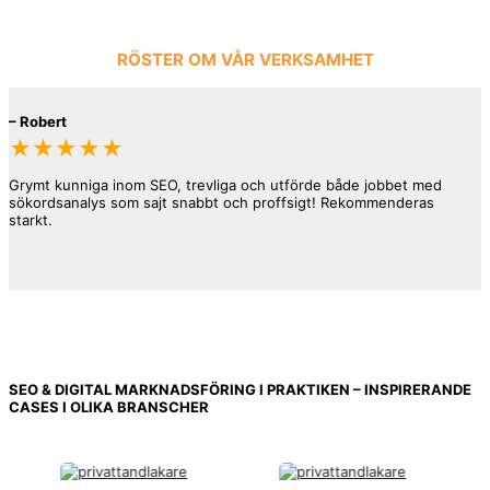
RÖSTER OM VÅR VERKSAMHET
–
Robert
★★★★★
Grymt kunniga inom SEO, trevliga och utförde både jobbet med
sökordsanalys som sajt snabbt och proffsigt! Rekommenderas
starkt.
–
Kalle
★★★★★
SEO & DIGITAL MARKNADSFÖRING I PRAKTIKEN – INSPIRERANDE
CASES I OLIKA BRANSCHER
Lämnade över hanteringen av både sajt som SEO för 2 st sajter.
Mats är en mycket trevlig och kunnig sökspecialist med ett gäng
bakom sig. Han var även vänlig och satte upp ytterligare sidor i
sajten trots att han inte tog betalt för det, så att det skulle bli
lättare att få effekt. Vilket det gjorde efter knappt några veckor