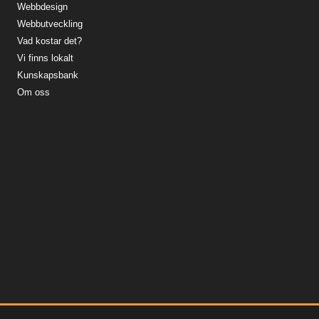
★★★★★
Webbdesign
Webbutveckling
Väldigt behagliga att arbeta med. Ser fram emot att
Vad kostar det?
fortsätta ett gott samarbete med Just Value framöver.
Vi finns lokalt
Kunskapsbank
Om oss
–
Victoria
★★★★★
Enkelt sagt: Kan inte annat säga än att jag och mina
kollegor är skitnöjda med nya sajten och vilken skillnad
det har blivit i antalet förfrågningar!
–
Kenneth
★★★★★