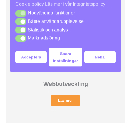
Cookie policy
Läs mer i vår Integritetspolicy
Nödvändiga funktioner
Nödvändiga funktioner
Bättre användarupplevelse
Bättre användarupplevelse
Statistik och analys
Statistik och analys
Marknadsföring
Marknadsföring
Spara
Acceptera
Neka
inställningar
Webbutveckling
Läs mer