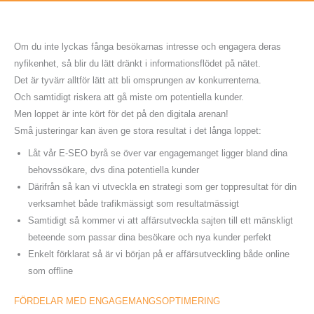
Om du inte lyckas fånga besökarnas intresse och engagera deras
nyfikenhet, så blir du lätt dränkt i informationsflödet på nätet.
Det är tyvärr alltför lätt att bli omsprungen av konkurrenterna.
Och samtidigt riskera att gå miste om potentiella kunder.
Men loppet är inte kört för det på den digitala arenan!
Små justeringar kan även ge stora resultat i det långa loppet:
Låt vår E-SEO byrå se över var engagemanget ligger bland dina
behovssökare, dvs dina potentiella kunder
Därifrån så kan vi utveckla en strategi som ger toppresultat för din
verksamhet både trafikmässigt som resultatmässigt
Samtidigt så kommer vi att affärsutveckla sajten till ett mänskligt
beteende som passar dina besökare och nya kunder perfekt
Enkelt förklarat så är vi början på er affärsutveckling både online
som offline
FÖRDELAR MED ENGAGEMANGSOPTIMERING