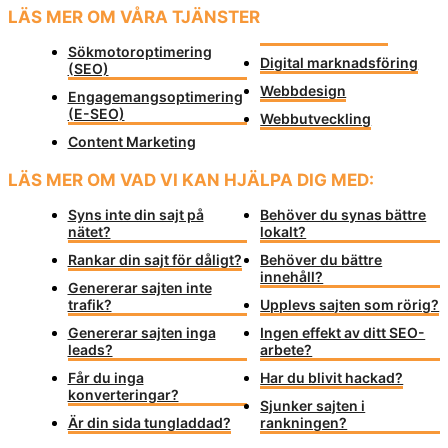
LÄS MER OM VÅRA TJÄNSTER
Sökmotoroptimering
Digital marknadsföring
(SEO)
Webbdesign
Engagemangsoptimering
(E-SEO)
Webbutveckling
Content Marketing
LÄS MER OM VAD VI KAN HJÄLPA DIG MED:
Syns inte din sajt på
Behöver du synas bättre
nätet?
lokalt?
Rankar din sajt för dåligt?
Behöver du bättre
innehåll?
Genererar sajten inte
trafik?
Upplevs sajten som rörig?
Genererar sajten inga
Ingen effekt av ditt SEO-
leads?
arbete?
Får du inga
Har du blivit hackad?
konverteringar?
Sjunker sajten i
Är din sida tungladdad?
rankningen?