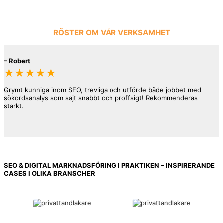
RÖSTER OM VÅR VERKSAMHET
–
Robert
★★★★★
Grymt kunniga inom SEO, trevliga och utförde både jobbet med
sökordsanalys som sajt snabbt och proffsigt! Rekommenderas
starkt.
SEO & DIGITAL MARKNADSFÖRING I PRAKTIKEN – INSPIRERANDE
–
Kalle
CASES I OLIKA BRANSCHER
★★★★★
Lämnade över hanteringen av både sajt som SEO för 2 st sajter.
Mats är en mycket trevlig och kunnig sökspecialist med ett gäng
bakom sig. Han var även vänlig och satte upp ytterligare sidor i
sajten trots att han inte tog betalt för det, så att det skulle bli