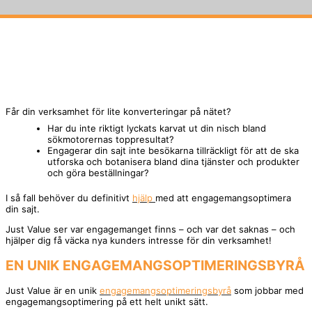
Din E-SEO hjälp precis här
Får din verksamhet för lite konverteringar på nätet?
Har du inte riktigt lyckats karvat ut din nisch bland
sökmotorernas toppresultat?
Engagerar din sajt inte besökarna tillräckligt för att de ska
utforska och botanisera bland dina tjänster och produkter
och göra beställningar?
I så fall behöver du definitivt
hjälp
med att engagemangsoptimera
din sajt.
Just Value ser var engagemanget finns – och var det saknas – och
hjälper dig få väcka nya kunders intresse för din verksamhet!
EN UNIK ENGAGEMANGSOPTIMERINGSBYRÅ
Just Value är en unik
engagemangsoptimeringsbyrå
som jobbar med
engagemangsoptimering på ett helt unikt sätt.