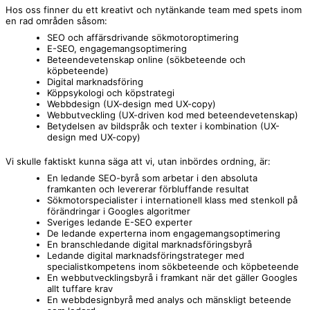
Hos oss finner du ett kreativt och nytänkande team med spets inom
en rad områden såsom:
SEO och affärsdrivande sökmotoroptimering
E-SEO, engagemangsoptimering
Beteendevetenskap online (sökbeteende och
köpbeteende)
Digital marknadsföring
Köppsykologi och köpstrategi
Webbdesign (UX-design med UX-copy)
Webbutveckling (UX-driven kod med beteendevetenskap)
Betydelsen av bildspråk och texter i kombination (UX-
design med UX-copy)
Vi skulle faktiskt kunna säga att vi, utan inbördes ordning, är:
En ledande SEO-byrå som arbetar i den absoluta
framkanten och levererar förbluffande resultat
Sökmotorspecialister i internationell klass med stenkoll på
förändringar i Googles algoritmer
Sveriges ledande E-SEO experter
De ledande experterna inom engagemangsoptimering
En branschledande digital marknadsföringsbyrå
Ledande digital marknadsföringstrateger med
specialistkompetens inom sökbeteende och köpbeteende
En webbutvecklingsbyrå i framkant när det gäller Googles
allt tuffare krav
En webbdesignbyrå med analys och mänskligt beteende