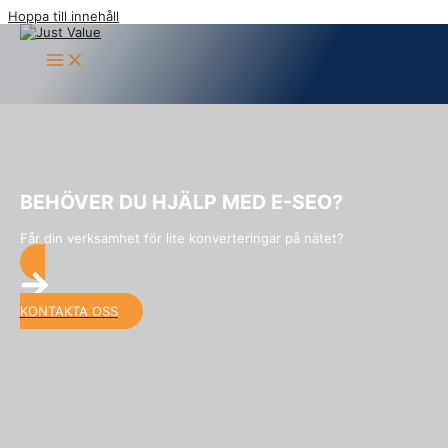
Hoppa till innehåll
BEHÖVER DU HJÄLP MED E-SEO?
Får din verksamhet för lite konverteringar på nätet?
KONTAKTA OSS