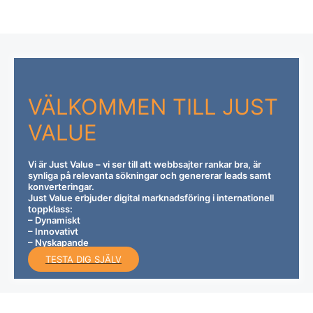
VÄLKOMMEN TILL
JUST
VALUE
Vi är Just Value – vi ser till att webbsajter rankar bra, är
synliga på relevanta sökningar och genererar leads samt
konverteringar.
Just Value erbjuder digital marknadsföring i internationell
toppklass:
– Dynamiskt
– Innovativt
– Nyskapande
TESTA DIG SJÄLV