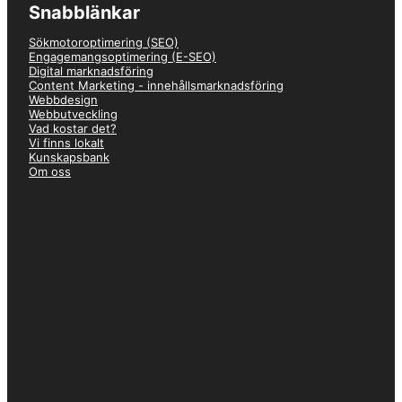
Snabblänkar
Sökmotoroptimering (SEO)
Engagemangsoptimering (E-SEO)
–
Emil
Digital marknadsföring
★★★★★
Content Marketing - innehållsmarknadsföring
Webbdesign
Webbutveckling
Väldigt nöjd! Hade ett behov av bygga om sajten med effektiv SEO
Vad kostar det?
och hade hört talas om Just Value från bekanta. Blev väldigt
Vi finns lokalt
trevligt bemött och det var tydligt att de var både duktiga,
Kunskapsbank
effektiva och gjorde jobbet med noggrannhet. Rekommenderar!
Om oss
–
Olle
★★★★★
Väldigt behagliga att arbeta med. Ser fram emot att fortsätta ett
gott samarbete med Just Value framöver.