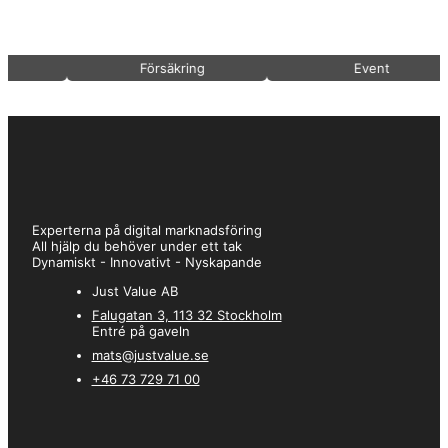
lättare att få effekt. Vilket det gjorde efter knappt några veckor
efteråt! Tack för bra samarbete och resultat!
Försäkring
Event
–
Christian
★★★★★
Vi har sedan många år på företaget köpt tjänster via Just Value. Vi
uppskattar deras vänliga och tillmötesgående arbetssätt där kund
står i fokus. Arbetet utförs alltid med ansvar och snabb
återkoppling
Experterna på digital marknadsföring
All hjälp du behöver under ett tak
Dynamiskt - Innovativt - Nyskapande
Just Value AB
–
Anne
Falugatan 3, 113 32 Stockholm
★★★★★
Entré på gaveln
mats@justvalue.se
Jag är alltid blivit nöjd när jag anlitat Just Value i mina olika bolag.
+46 73 729 71 00
De jobbar snabbt och effektivt med utmärkta resultat. De är
lyhörda för mina behov samt visar hänsyn för vad vi vill ha. Deras
personal är snabba, kunniga och väldigt behagliga att arbeta med.
Ser fram emot att fortsätta ett gott samarbete med Mats och Just
Value framöver.