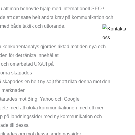
u att man behövde hjälp med internationell SEO /
de att det satte helt andra krav på kommunikation och
med både taktik och utförande.
gramvaruföretaget
 konkurrentanalys gjordes riktad mot den nya och
en för det tänkta innehållet
l och omarbetad UX/UI på
dorna skapades
å skapades en helt ny sajt för att rikta denna mot den
a marknaden
tartades mot Bing, Yahoo och Google
rbete med att utöka kommunikationen med ett mer
ap på landningssidor med ny kommunikation och
ade till dessa
riktades om mot dessa landningssidor