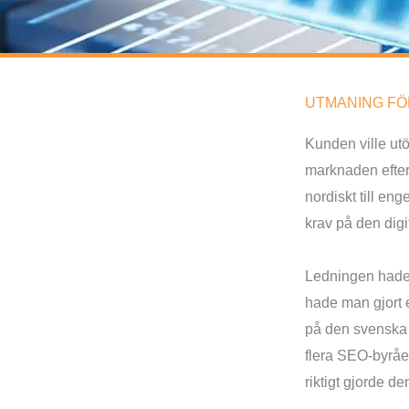
UTMANING F
Kunden ville utö
marknaden efter
nordiskt till eng
krav på den dig
Ledningen hade 
hade man gjort e
på den svenska
flera SEO-byråe
riktigt gjorde de