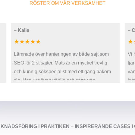
RÖSTER OM VÅR VERKSAMHET
–
Kalle
–
C
★★★★★
★
Lämnade över hanteringen av både sajt som
Vi 
SEO för 2 st sajter. Mats är en mycket trevlig
tjä
och kunnig sökspecialist med ett gäng bakom
vän
sig. Han var även vänlig och satte upp
kun
ytterligare sidor i sajten trots att han inte tog
ans
betalt för det, så att det skulle bli lättare att få
effekt. Vilket det gjorde efter knappt några
veckor efteråt! Tack för bra samarbete och
resultat!
RKNADSFÖRING I PRAKTIKEN – INSPIRERANDE CASES 