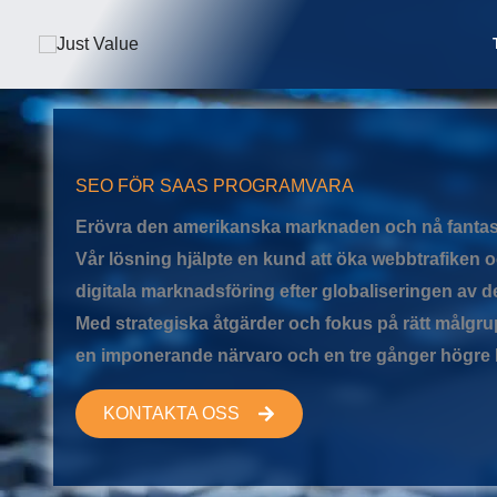
Hoppa
till
innehåll
SEO FÖR SAAS PROGRAMVARA
Erövra den amerikanska marknaden och nå fantast
Vår lösning hjälpte en kund att öka webbtrafiken 
digitala marknadsföring efter globaliseringen av 
Med strategiska åtgärder och fokus på rätt målgr
en imponerande närvaro och en tre gånger högre 
KONTAKTA OSS