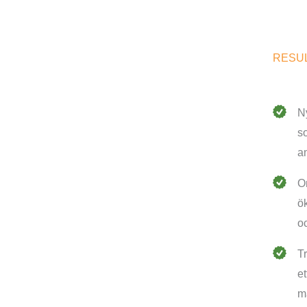
RESU
N
s
a
O
ö
o
T
et
m