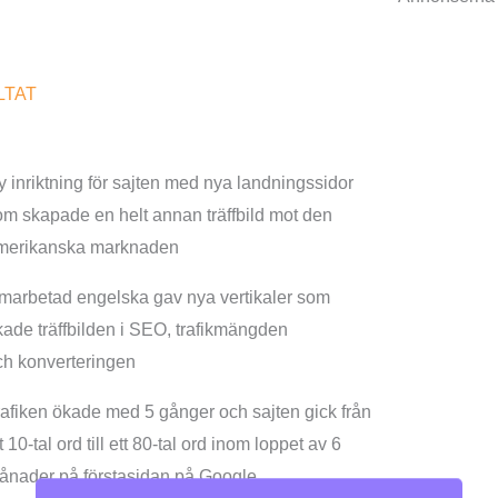
LTAT
y inriktning för sajten med nya landningssidor
om skapade en helt annan träffbild mot den
merikanska marknaden
marbetad engelska gav nya vertikaler som
kade träffbilden i SEO, trafikmängden
ch konverteringen
rafiken ökade med 5 gånger och sajten gick från
t 10-tal ord till ett 80-tal ord inom loppet av 6
ånader på förstasidan på Google