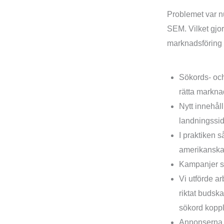
Problemet var n
SEM. Vilket gjor
marknadsföring 
Lösning för Pro
Sökords- och
rätta marknad
Nytt innehål
landningssi
I praktiken s
amerikansk
Kampanjer s
Vi utförde a
riktat budsk
sökord koppl
Annonserna 