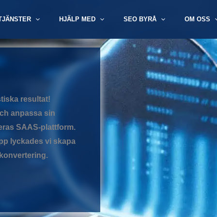
TJÄNSTER
HJÄLP MED
SEO BYRÅ
OM OSS
iska resultat!
och anpassa sin
deras SAAS-plattform.
upp lyckades vi skapa
konvertering.