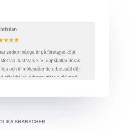
hristian
–
Anne
★★★★
★★★★★
har sedan många år på företaget köpt
Jag är alltid 
nster via Just Value. Vi uppskattar deras
i mina olika 
liga och tillmötesgående arbetssätt där
effektivt med
d står i fokus. Arbetet utförs alltid med
för mina beho
var och snabb återkoppling
ha. Deras pe
väldigt behag
emot att fort
och Just Valu
I OLIKA BRANSCHER