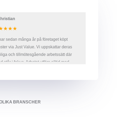
hristian
–
Anne
★★★★
★★★★★
har sedan många år på företaget köpt
Jag är alltid 
nster via Just Value. Vi uppskattar deras
i mina olika 
liga och tillmötesgående arbetssätt där
effektivt med
d står i fokus. Arbetet utförs alltid med
för mina beho
var och snabb återkoppling
ha. Deras pe
väldigt behag
emot att fort
och Just Valu
I OLIKA BRANSCHER