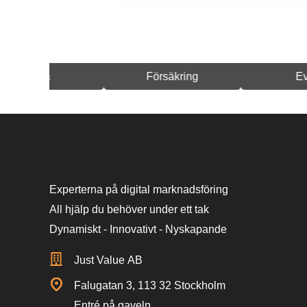
ia
Försäkring
Event
Experterna på digital marknadsföring
All hjälp du behöver under ett tak
Dynamiskt - Innovativt - Nyskapande
Just Value AB
Falugatan 3, 113 32 Stockholm
Entré på gaveln