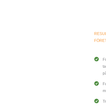
RESUL
FÖRE
Fö
t
p
F
m
T