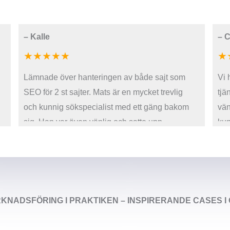
–
Kalle
–
C
★★★★★
★
Lämnade över hanteringen av både sajt som
Vi 
SEO för 2 st sajter. Mats är en mycket trevlig
tjä
och kunnig sökspecialist med ett gäng bakom
vän
sig. Han var även vänlig och satte upp
kun
ytterligare sidor i sajten trots att han inte tog
ans
betalt för det, så att det skulle bli lättare att få
effekt. Vilket det gjorde efter knappt några
veckor efteråt! Tack för bra samarbete och
resultat!
RKNADSFÖRING I PRAKTIKEN – INSPIRERANDE CASES 