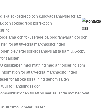
S / IT Mjukvara företaget
egiska sökbegrepp och kundvägsanalyser för att
åk och sökbegrepp korrekt och
string
fördelarna och fokuserade på programvaran gör och
nsten för att utveckla marknadsföringen
nen blev efter sökordsanalys att ta fram UX-copy
för tjänsten
O kunskapen med mätning med annonsering som
 information för att utveckla marknadsföringen
teser för att öka försäljning genom sajten
UX/UI för landningssidor
ommunikationen till att bli mer säljande mot behovet
ra avslutsmöjligheter i sajten