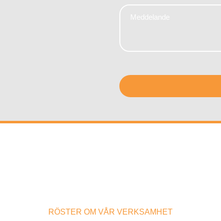
Meddelande
*
*
CAPTCHA
RÖSTER OM VÅR VERKSAMHET