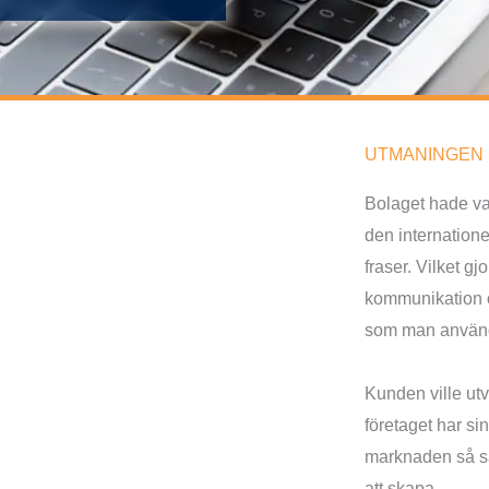
UTMANINGEN 
Bolaget hade va
den internation
fraser. Vilket gj
kommunikation o
som man använde 
Kunden ville ut
företaget har si
marknaden så såg
att skapa