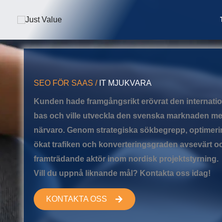
Hoppa
till
innehåll
SEO FÖR SAAS
/
IT MJUKVARA
Kunden hade framgångsrikt erövrat den internat
bas och ville utveckla den svenska marknaden me
närvaro. Genom strategiska sökbegrepp, optimerin
ökat trafiken och konverteringsgraden avsevärt 
framträdande aktör inom nordisk projektstyrning.
Vill du uppnå liknande mål? Kontakta oss idag!
KONTAKTA OSS