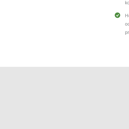
k
H
o
p