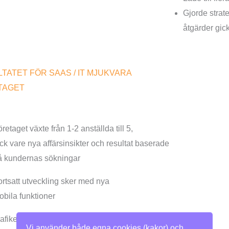
Gjorde strate
åtgärder gick 
TATET FÖR SAAS / IT MJUKVARA
TAGET
retaget växte från 1-2 anställda till 5,
ack vare nya affärsinsikter och resultat baserade
å kundernas sökningar
ortsatt utveckling sker med nya
obila funktioner
rafiken ökade med tredubbla och
Vi använder både egna cookies (kakor) och