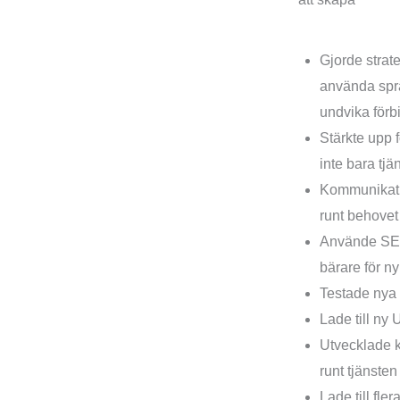
Lösning för SAA
Gjorde strat
använda spr
undvika förbi
Stärkte upp 
inte bara tjä
Kommunikatio
runt behovet 
Använde SE
bärare för ny
Testade nya 
Lade till ny 
Utvecklade k
runt tjänsten
Lade till fle