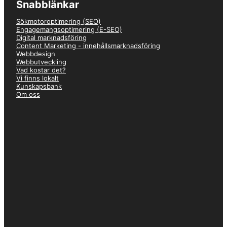
Snabblänkar
Sökmotoroptimering (SEO)
Engagemangsoptimering (E-SEO)
–
Emil
Digital marknadsföring
★★★★★
Content Marketing - innehållsmarknadsföring
Webbdesign
Webbutveckling
Väldigt nöjd! Hade ett behov av bygga om sajten med effektiv SEO
Vad kostar det?
och hade hört talas om Just Value från bekanta. Blev väldigt
Vi finns lokalt
trevligt bemött och det var tydligt att de var både duktiga,
Kunskapsbank
effektiva och gjorde jobbet med noggrannhet. Rekommenderar!
Om oss
–
Olle
★★★★★
Väldigt behagliga att arbeta med. Ser fram emot att fortsätta ett
gott samarbete med Just Value framöver.