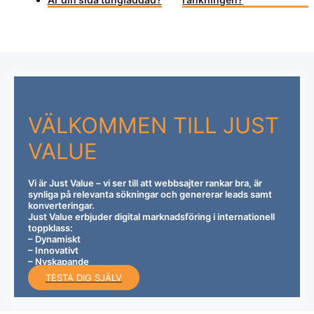
VÄLKOMMEN TILL
JUST
VALUE
Vi är Just Value – vi ser till att webbsajter rankar bra, är
synliga på relevanta sökningar och genererar leads samt
konverteringar.
Just Value erbjuder digital marknadsföring i internationell
toppklass:
– Dynamiskt
– Innovativt
– Nyskapande
TESTA DIG SJÄLV