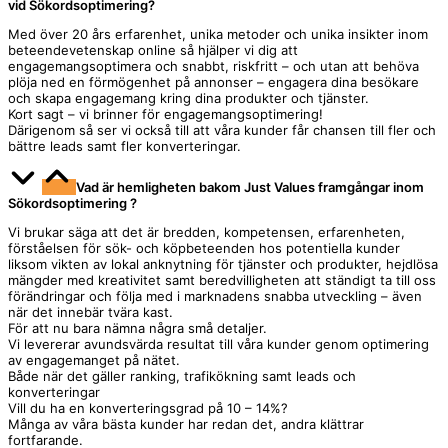
vid Sökordsoptimering?
Med över 20 års erfarenhet, unika metoder och unika insikter inom
beteendevetenskap online så hjälper vi dig att
engagemangsoptimera och snabbt, riskfritt – och utan att behöva
plöja ned en förmögenhet på annonser – engagera dina besökare
och skapa engagemang kring dina produkter och tjänster.
Kort sagt – vi brinner för engagemangsoptimering!
Därigenom så ser vi också till att våra kunder får chansen till fler och
bättre leads samt fler konverteringar.
Vad är hemligheten bakom Just Values framgångar inom
Sökordsoptimering ?
Vi brukar säga att det är bredden, kompetensen, erfarenheten,
förståelsen för sök- och köpbeteenden hos potentiella kunder
liksom vikten av lokal anknytning för tjänster och produkter, hejdlösa
mängder med kreativitet samt beredvilligheten att ständigt ta till oss
förändringar och följa med i marknadens snabba utveckling – även
när det innebär tvära kast.
För att nu bara nämna några små detaljer.
Vi levererar avundsvärda resultat till våra kunder genom optimering
av engagemanget på nätet.
Både när det gäller ranking, trafikökning samt leads och
konverteringar
Vill du ha en konverteringsgrad på 10 – 14%?
Många av våra bästa kunder har redan det, andra klättrar
fortfarande.