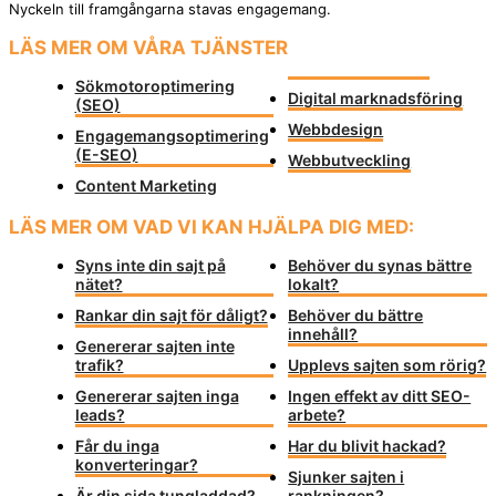
Nyckeln till framgångarna stavas engagemang.
LÄS MER OM VÅRA TJÄNSTER
Sökmotoroptimering
Digital marknadsföring
(SEO)
Webbdesign
Engagemangsoptimering
(E-SEO)
Webbutveckling
Content Marketing
LÄS MER OM VAD VI KAN HJÄLPA DIG MED:
Syns inte din sajt på
Behöver du synas bättre
nätet?
lokalt?
Rankar din sajt för dåligt?
Behöver du bättre
innehåll?
Genererar sajten inte
trafik?
Upplevs sajten som rörig?
Genererar sajten inga
Ingen effekt av ditt SEO-
leads?
arbete?
Får du inga
Har du blivit hackad?
konverteringar?
Sjunker sajten i
Är din sida tungladdad?
rankningen?