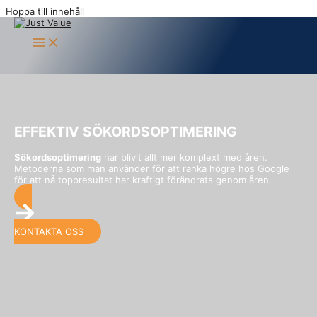
Hoppa till innehåll
EFFEKTIV SÖKORDSOPTIMERING
Sökordsoptimering
har blivit allt mer komplext med åren.
Metoderna som man använder för att ranka högre hos Google
för att nå toppresultat har kraftigt förändrats genom åren.
KONTAKTA OSS