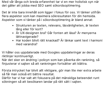
Med vår långa och breda erfarenhet tar vi en mer holistisk syn när
det gäller att jobba med SEO samt sökordsoptimering.
Det är inte bara innehåll som ligger i fokus för oss. Vi tänker utifrån
flera aspekter som kan maximera sökresultaten för din hemsida.
Aspekter som vi tänker på i sökordsoptimering är bland annat:
Strukturen av texten, relevans, läsvänligheten, är texten
lång eller för kort?
Är UX-designen bra? Går fonten att läsa? Är menyerna
lättnavigerade?
Har koden blivit rätt knackad? Är länkar samt text i harmoni
med varandra?
Vi håller oss uppdaterade med Googles uppdateringar av deras
riktlinjer kontinuerligt.
När det sker en ändring i policyn som kan påverka din rankning, så
finjusterar vi sajten så att rankningen fortsätter att klättra.
Första intrycket har blivit allt viktigare, gör man lite mer extra arbete
så får man också ett bättre resultat.
Därför har vi har valt att fokusera på det mänskliga beteendet runt
sökningen så att besökaren landar på rätt sätt i sajten.