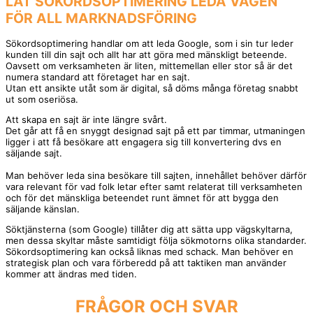
LÅT SÖKORDSOPTIMERING LEDA VÄGEN
FÖR ALL MARKNADSFÖRING
Sökordsoptimering handlar om att leda Google, som i sin tur leder
kunden till din sajt och allt har att göra med mänskligt beteende.
Oavsett om verksamheten är liten, mittemellan eller stor så är det
numera standard att företaget har en sajt.
Utan ett ansikte utåt som är digital, så döms många företag snabbt
ut som oseriösa.
Att skapa en sajt är inte längre svårt.
Det går att få en snyggt designad sajt på ett par timmar, utmaningen
ligger i att få besökare att engagera sig till konvertering dvs en
säljande sajt.
Man behöver leda sina besökare till sajten, innehållet behöver därför
vara relevant för vad folk letar efter samt relaterat till verksamheten
och för det mänskliga beteendet runt ämnet för att bygga den
säljande känslan.
Söktjänsterna (som Google) tillåter dig att sätta upp vägskyltarna,
men dessa skyltar måste samtidigt följa sökmotorns olika standarder.
Sökordsoptimering kan också liknas med schack. Man behöver en
strategisk plan och vara förberedd på att taktiken man använder
kommer att ändras med tiden.
FRÅGOR OCH SVAR