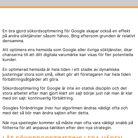
En bra gjord sökordsoptimering för Google skapar också en effekt
på andra söktjänster såsom Yahoo, Bing eftersom grunden är relativt
densamma.
Att optimera ens hemsida som Google eller övriga söktjänster, ökar
chanserna till att ditt digitala varumärke kan visas för fler potentiella
kunder.
En optimerad hemsida är hela tiden i ett stadie av dynamiska
justeringar stora som små, vilket gör att företagaren har hela tiden
förbättringsåtgärder att göra.
Sökordsoptimering för Google är inte en statisk disciplin och det
stora arbetet efter man gjort klart sin sajt börjar just när man är klar
med sin sajt: kontinuerlig förbättring.
Googles förändringar över hur algoritmen ändras väldigt ofta och
med det så bör man ändra sajten efter detta.
När nya spelregler kommer så måste man ofta vara väldigt snabb på
fötterna för att anpassa taktiken efter den nya strategin.