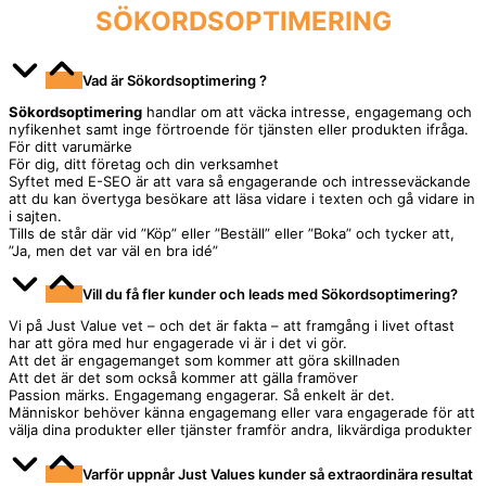
SÖKORDSOPTIMERING
Vad är Sökordsoptimering ?
Sökordsoptimering
handlar om att väcka intresse, engagemang och
nyfikenhet samt inge förtroende för tjänsten eller produkten ifråga.
För ditt varumärke
För dig, ditt företag och din verksamhet
Syftet med E-SEO är att vara så engagerande och intresseväckande
att du kan övertyga besökare att läsa vidare i texten och gå vidare in
i sajten.
Tills de står där vid ”Köp” eller ”Beställ” eller ”Boka” och tycker att,
”Ja, men det var väl en bra idé”
Vill du få fler kunder och leads med Sökordsoptimering?
Vi på Just Value vet – och det är fakta – att framgång i livet oftast
har att göra med hur engagerade vi är i det vi gör.
Att det är engagemanget som kommer att göra skillnaden
Att det är det som också kommer att gälla framöver
Passion märks. Engagemang engagerar. Så enkelt är det.
Människor behöver känna engagemang eller vara engagerade för att
välja dina produkter eller tjänster framför andra, likvärdiga produkter
Varför uppnår Just Values kunder så extraordinära resultat