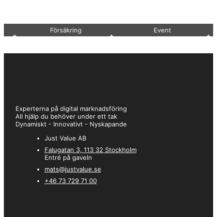
lättare att få effekt. Vilket det gjorde efter knappt några veckor
efteråt! Tack för bra samarbete och resultat!
Försäkring
Event
–
Christian
★★★★★
Vi har sedan många år på företaget köpt tjänster via Just Value. Vi
uppskattar deras vänliga och tillmötesgående arbetssätt där kund
står i fokus. Arbetet utförs alltid med ansvar och snabb
återkoppling
Experterna på digital marknadsföring
All hjälp du behöver under ett tak
Dynamiskt - Innovativt - Nyskapande
Just Value AB
–
Anne
Falugatan 3, 113 32 Stockholm
★★★★★
Entré på gaveln
mats@justvalue.se
Jag är alltid blivit nöjd när jag anlitat Just Value i mina olika bolag.
+46 73 729 71 00
De jobbar snabbt och effektivt med utmärkta resultat. De är
lyhörda för mina behov samt visar hänsyn för vad vi vill ha. Deras
personal är snabba, kunniga och väldigt behagliga att arbeta med.
Ser fram emot att fortsätta ett gott samarbete med Mats och Just
Value framöver.