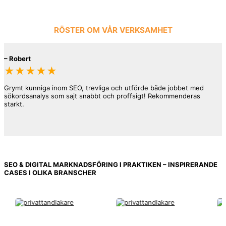
RÖSTER OM VÅR VERKSAMHET
–
Robert
★★★★★
Grymt kunniga inom SEO, trevliga och utförde både jobbet med
sökordsanalys som sajt snabbt och proffsigt! Rekommenderas
starkt.
SEO & DIGITAL MARKNADSFÖRING I PRAKTIKEN – INSPIRERANDE
–
Kalle
CASES I OLIKA BRANSCHER
★★★★★
Lämnade över hanteringen av både sajt som SEO för 2 st sajter.
Mats är en mycket trevlig och kunnig sökspecialist med ett gäng
bakom sig. Han var även vänlig och satte upp ytterligare sidor i
sajten trots att han inte tog betalt för det, så att det skulle bli