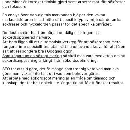
undersidor är korrekt tekniskt gjord samt arbetar mot rätt sökfraser
och fokusord.
En analys över den digitala marknaden hjälper den vakna
marknadsföraren till att hitta rätt specifik typ av miljö där de unika
sökfraser och nyckelorden passar för det specifika området.
De flesta sajter har från början en dålig eller ingen alls
sökordsoptimerad närvaro.
Att bara lägga till ett automatiskt verktyg för att sökordsoptimera
fungerar inte speciellt bra utan rätt handhavande krävs för att få en
sajt att respondera bra i Googles ögon.
Som köpare av en sökoptimering
så skall man vara medveten om att
sökordsanpassning är långt ifrån sökordsoptimering.
SEO tar att tid göra, det är många som tror sig veta vad man skall
göra men lyckas inte fullt ut i vad som behöver göras.
Att arbeta med sökordsoptimering är en fråga om tålamod och
kunskap, det tar helt enkelt lite längre tid att få ett önskat resultat.